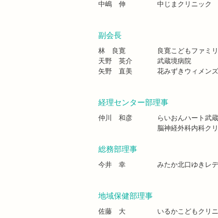
中嶋 伸
中じまクリニック
副会長
林 良寛
良寛こどもファミ
天野 英介
武蔵境病院
矢野 直美
花みずきウィメン
経理センター部理事
仲川 和彦
らいおんハート武
脳神経外科内科ク
総務部理事
今井 幸
みたか北口ゆきレ
地域保健部理事
佐藤 大
いるかこどもクリ