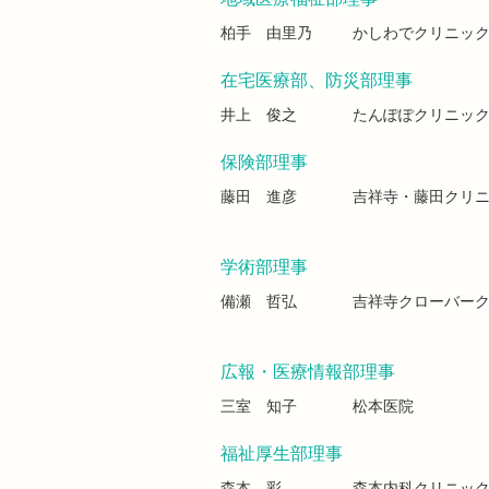
柏手 由里乃
かしわでクリニッ
在宅医療部、防災部理事
井上 俊之
たんぽぽクリニッ
保険部理事
藤田 進彦
吉祥寺・藤田クリ
学術部理事
備瀬 哲弘
吉祥寺クローバー
広報・医療情報部理事
三室 知子
松本医院
福祉厚生部理事
森本 彩
森本内科クリニッ