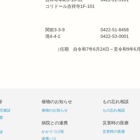
コリドール吉祥寺1F-101
関前3-3-9
0422-51-8458
境4-4-1
0422-53-0001
（任期 自令和7年6月24日～至令和9年6
診
催物のお知らせ
もの忘れ相談
児健診
催物のお知らせ
もの忘れ相談
査
病院との連携
災害時の医療
かかりつけ医
災害時の医療
診
連携パス