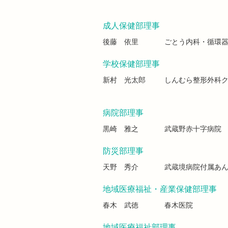
成人保健部理事
後藤 依里
ごとう内科・循環
学校保健部理事
新村 光太郎
しんむら整形外科
病院部理事
黒崎 雅之
武蔵野赤十字病院
防災部理事
天野 秀介
武蔵境病院付属あ
地域医療福祉・産業保健部理事
春木 武徳
春木医院
地域医療福祉部理事